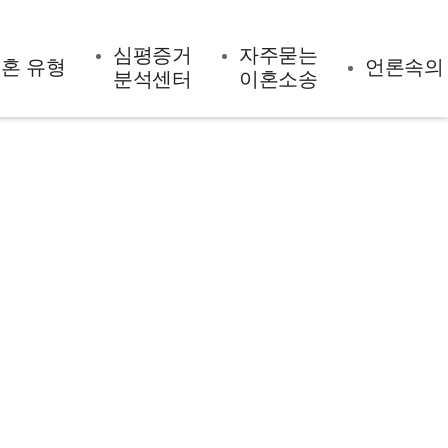
심평증거
자주묻는
혼 유형
언론속의
분석센터
이혼소송