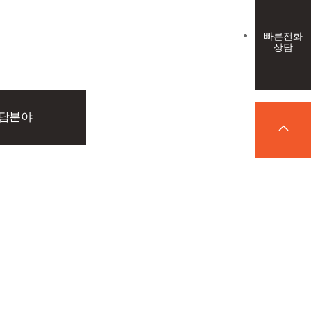
빠른전화
상담
전담분야