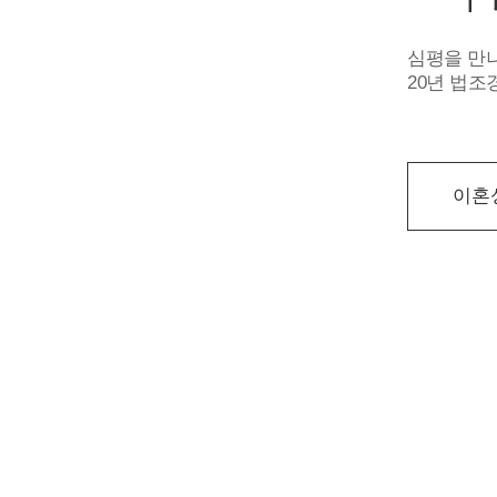
심평을 만나
20년 법
이혼